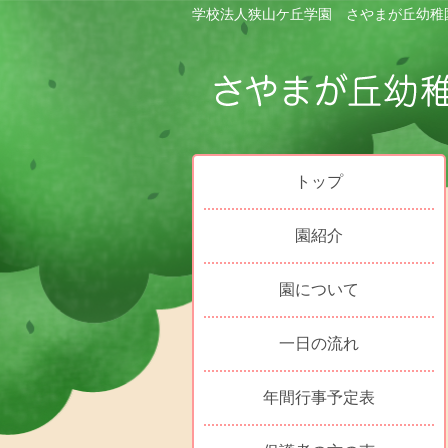
学校法人狭山ケ丘学園 さやまが丘幼稚
トップ
園紹介
園について
一日の流れ
年間行事予定表