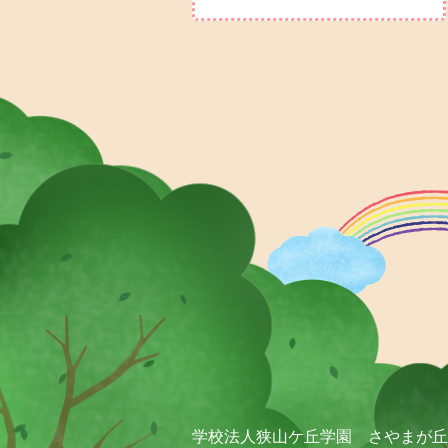
学校法人狭山ケ丘学園 さやまが丘